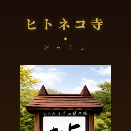
ヒトネコ寺
お み く じ