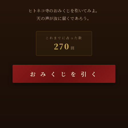
ヒトネコ寺のおみくじを引いてみよ。
天の声が汝に届くであろう。
これまでに占った数
270
回
お み く じ を 引 く